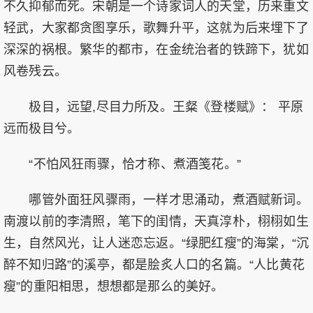
不久抑郁而死。宋朝是一个诗家词人的天堂，历来重文
轻武，大家都贪图享乐，歌舞升平，这就为后来埋下了
深深的祸根。繁华的都市，在金统治者的铁蹄下，犹如
风卷残云。
极目，远望,尽目力所及。王粲《登楼赋》： 平原
远而极目兮。
“不怕风狂雨骤，恰才称、煮酒笺花。”
哪管外面狂风骤雨，一样才思涌动，煮酒赋新词。
南渡以前的李清照，笔下的闺情，天真淳朴，栩栩如生
生，自然风光，让人迷恋忘返。“绿肥红瘦”的海棠，“沉
醉不知归路”的溪亭，都是脍炙人口的名篇。“人比黄花
瘦”的重阳相思，想想都是那么的美好。