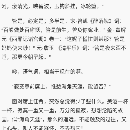
河，漾清光，映碧波，玉钩斜挂，冰轮堕。”
管是，必定是；多半是。宋·曾觌《醉落魄》词：
“百般做处百廝惬，管是前生，曾负你寃业。” 金· 董解
元《西厢记诸宫调》卷一：“这妮子慌忙则甚那？管是
妈妈使来唦！” 元·詹玉 《清平乐》词：“管是夜来浑不
睡，那更今朝早起。”
唦，语气词，相当于现在的啊。
“寂寞尊前席上，惟愁海角天涯。能留否？”
面对席上佳肴，突然总觉得少了些什么。美酒一杯
一杯，寂寞一重又一重，万分的孤寂，想想沦陷的故
国，似“海角天涯”，那么的遥远，不能触及的过往，又
上心头。叫人不能释怀，不去想它！