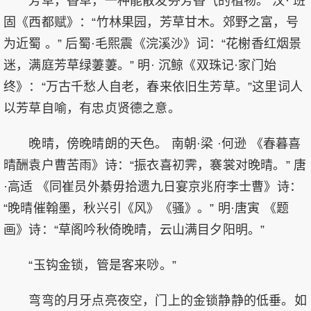
芳草，香草，一种能散发芬芳香气的植物。 汉· 班
固《西都赋》：“竹林果园，芳草甘木。郊野之富，号
为近蜀 。” 后蜀·毛熙震《浣溪沙》词：“花榭香红烟景
迷，满庭芳草绿萋萋。” 明· 沉鲸《双珠记·家门始
终》：“万古千愁人自老，春来依旧生芳草。”这里词人
以芳草自喻，有忠贞贤德之意。
晚晴，傍晚晴朗的天色。 南朝·梁 ·何逊 《春暮喜
晴酬袁户曹苦雨》诗：“振衣喜初霁，褰裳对晚晴。” 唐
·高适 《同崔员外綦毋拾遗九日宴京兆府李士曹》诗：
“晚晴催翰墨，秋兴引《风》《骚》。” 明·唐寅 《题
画》诗：“草阁吟秋倚晚晴，云山满目夕阳明。”
“玉钩金锁，管是客来唦。”
弯弯的月牙点亮夜空，门上的金锁静静的低垂。如