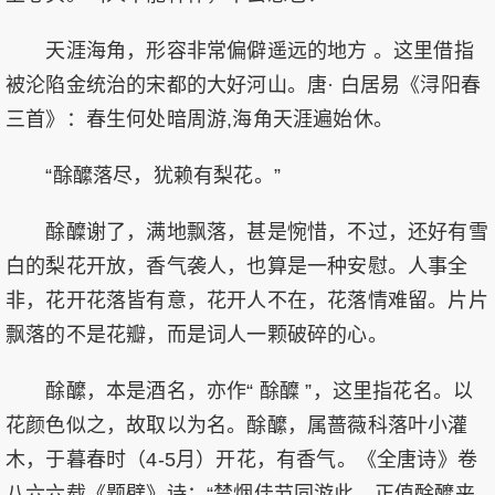
天涯海角，形容非常偏僻遥远的地方 。这里借指
被沦陷金统治的宋都的大好河山。唐· 白居易《浔阳春
三首》：春生何处暗周游,海角天涯遍始休。
“酴醿落尽，犹赖有梨花。”
酴醾谢了，满地飘落，甚是惋惜，不过，还好有雪
白的梨花开放，香气袭人，也算是一种安慰。人事全
非，花开花落皆有意，花开人不在，花落情难留。片片
飘落的不是花瓣，而是词人一颗破碎的心。
酴醿，本是酒名，亦作“ 酴醾 ”，这里指花名。以
花颜色似之，故取以为名。酴醿，属蔷薇科落叶小灌
木，于暮春时（4-5月）开花，有香气。《全唐诗》卷
八六六载《题壁》诗：“禁烟佳节同游此，正值酴醿夹