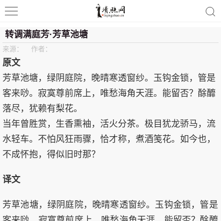
清照词咖
转调满庭芳·芳草池塘
来源： 作者：
原文
芳草池塘，绿阴庭院，晚晴寒透窗纱。玉钩金锁，管是
客来唦。寂寞尊前席上，唯愁海角天涯。能留否？酴釄
落尽，犹赖有梨花。
当年曾胜赏，生香熏袖，活火分茶。极目犹龙骄马，流
水轻车。不怕风狂雨骤，恰才称，煮酒笺花。如今也，
不成怀抱，得似旧时那？
译文
芳草池塘，绿阴庭院，晚晴寒透窗纱。玉钩金锁，管是
客来唦。寂寞尊前席上，唯愁海角天涯。能留否？酴釄