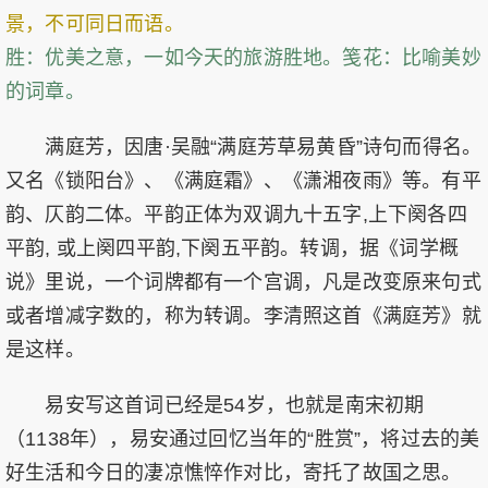
景，不可同日而语。
胜：优美之意，一如今天的旅游胜地。笺花：比喻美妙
的词章。
满庭芳，因唐·吴融“满庭芳草易黄昏”诗句而得名。
又名《锁阳台》、《满庭霜》、《潇湘夜雨》等。有平
韵、仄韵二体。平韵正体为双调九十五字,上下阕各四
平韵, 或上阕四平韵,下阕五平韵。转调，据《词学概
说》里说，一个词牌都有一个宫调，凡是改变原来句式
或者增减字数的，称为转调。李清照这首《满庭芳》就
是这样。
易安写这首词已经是54岁，也就是南宋初期
（1138年），易安通过回忆当年的“胜赏”，将过去的美
好生活和今日的凄凉憔悴作对比，寄托了故国之思。