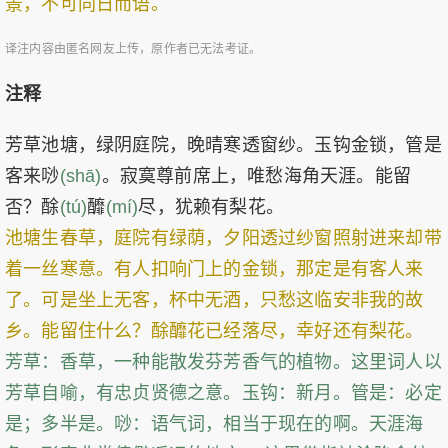
景，不可同日而语。
译注内容由匿名网友上传，原作者已无法考证。
注释
芳草池塘，绿阴庭院，晚晴寒透窗纱。玉钩金锁，管是
客来唦
(shā)
。寂寞尊前席上，唯愁海角天涯。能留
否？酴
(tú)
釄
(mí)
尽，犹赖有梨花。
池塘生春草，庭院有绿荫，夕阳透过纱窗照射进来却带
着一丝寒意。有人扣响门上的金锁，那定是有客人来
了。可是坐上无客，杯中无酒，只愁这临安非我的故
乡。能留住什么？酴釄花已经落尽，幸好还有梨花。
芳草：香草，一种能散发芬芳香气的植物。这里词人以
芳草自喻，有忠贞贤德之意。玉钩：新月。管是：必定
是；多半是。唦：语气词，相当于现在的啊。天涯海