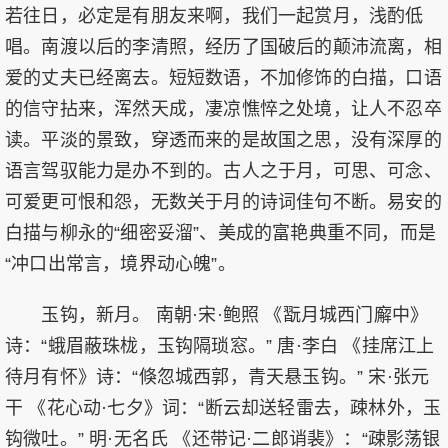
若往日，必定是有朋友来啊，我们一起赏月，浅酌低
唱。南渡以后的李清照，经历了国破后的颠沛流离，相
爱的丈夫已经离去。短短数语，不加修饰的白描，口语
的信守拈来，浑然天成，凄凉憔悴之处境，让人不忍卒
读。平淡的景致，穿透而来的是故国之思，没有深厚的
语言驾驭能力是办不到的。古人之于月，可思、可念、
可爱更可恨和怨，无数关于月的诗词佳句不断。易安的
白描与柳永的“细密妥溜”、美成的富艳典重不同，而是
“冲口出常言，境界动心魄”。
玉钩，新月。 南朝·宋·鲍照 《翫月城西门廨中》
诗：“蛾眉蔽珠栊，玉钩隔琐窓。” 唐·李白 《挂席江上
待月有怀》诗：“倏忽城西郭，青天悬玉钩。” 宋·张元
干 《花心动·七夕》词：“断云却送轻雷去，疎林外，玉
钩微吐。” 明·无名氏 《还带记·二郎诮裴》：“疎影荡银