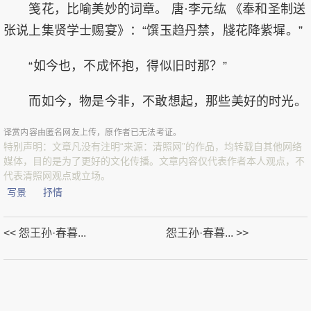
笺花，比喻美妙的词章。 唐·李元纮 《奉和圣制送
张说上集贤学士赐宴》：“馔玉趋丹禁，牋花降紫墀。”
“如今也，不成怀抱，得似旧时那？”
而如今，物是今非，不敢想起，那些美好的时光。
译赏内容由匿名网友上传，原作者已无法考证。
特别声明：文章凡没有注明“来源：清照网”的作品，均转载自其他网络
媒体，目的是为了更好的文化传播。文章内容仅代表作者本人观点，不
代表清照网观点或立场。
写景
抒情
<< 怨王孙·春暮...
怨王孙·春暮... >>