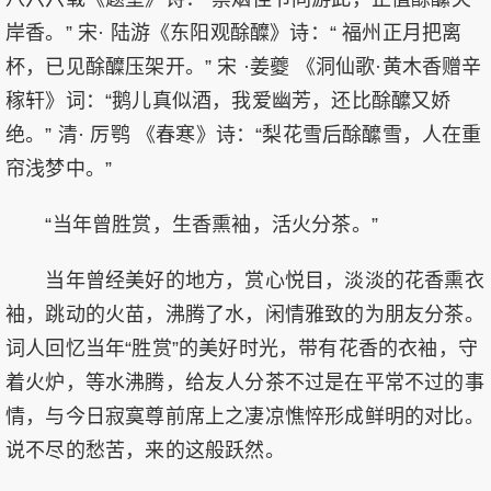
岸香。” 宋· 陆游《东阳观酴醾》诗：“ 福州正月把离
杯，已见酴醾压架开。” 宋 ·姜夔 《洞仙歌·黄木香赠辛
稼轩》词：“鹅儿真似酒，我爱幽芳，还比酴醿又娇
绝。” 清· 厉鹗 《春寒》诗：“梨花雪后酴醿雪，人在重
帘浅梦中。”
“当年曾胜赏，生香熏袖，活火分茶。”
当年曾经美好的地方，赏心悦目，淡淡的花香熏衣
袖，跳动的火苗，沸腾了水，闲情雅致的为朋友分茶。
词人回忆当年“胜赏”的美好时光，带有花香的衣袖，守
着火炉，等水沸腾，给友人分茶不过是在平常不过的事
情，与今日寂寞尊前席上之凄凉憔悴形成鲜明的对比。
说不尽的愁苦，来的这般跃然。