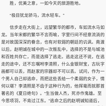
胜，优美之意，一如今天的旅游胜地。
“极目犹龙骄马，流水轻车。”
信步走在大街上，远望繁华的都市，车如流水马如
龙。当年宋都的繁华不言而喻，字里行间不经意流淌的
是对故国深深的眷念，也有对软弱的朝廷的讥讽。南渡
以后，赵明诚在城中的一次叛乱中，选择的不是与城池
和百姓共存亡，而是选择了逃走。逃走这还不说，在逃
走的途中，还不忘嘱咐李清照，什么金银财宝，古玩字
画都可以丢，而赵家的宗器却不可以丢。试问，作为一
个男人自己却逃命，而把这些丢给一个柔弱的女子，情
何以堪？李清照是不齿于这种行为的，他挥毫而就那首
著名的《夏日绝句》。“生当做人杰，死亦作鬼雄。至
今思项羽，不肯过江东。”逃命之后的赵明诚知道后，