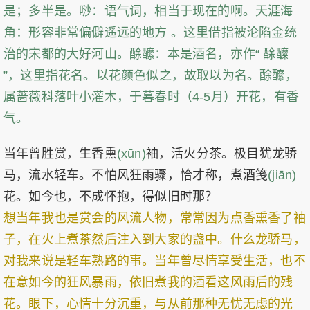
是；多半是。唦：语气词，相当于现在的啊。天涯海
角：形容非常偏僻遥远的地方 。这里借指被沦陷金统
治的宋都的大好河山。酴醿：本是酒名，亦作“ 酴醾
”，这里指花名。以花颜色似之，故取以为名。酴醿，
属蔷薇科落叶小灌木，于暮春时（4-5月）开花，有香
气。
当年曾胜赏，生香熏
(xūn)
袖，活火分茶。极目犹龙骄
马，流水轻车。不怕风狂雨骤，恰才称，煮酒笺
(jiān)
花。如今也，不成怀抱，得似旧时那？
想当年我也是赏会的风流人物，常常因为点香熏香了袖
子，在火上煮茶然后注入到大家的盏中。什么龙骄马，
对我来说是轻车熟路的事。当年曾尽情享受生活，也不
在意如今的狂风暴雨，依旧煮我的酒看这风雨后的残
花。眼下，心情十分沉重，与从前那种无忧无虑的光