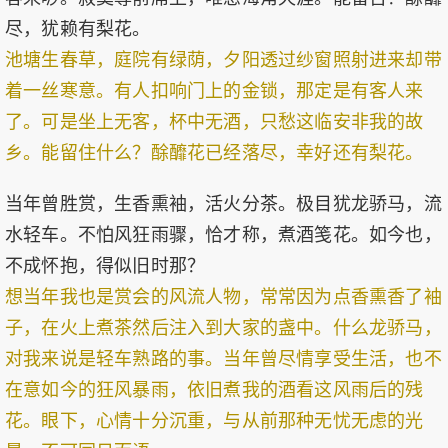
尽，犹赖有梨花。
池塘生春草，庭院有绿荫，夕阳透过纱窗照射进来却带
着一丝寒意。有人扣响门上的金锁，那定是有客人来
了。可是坐上无客，杯中无酒，只愁这临安非我的故
乡。能留住什么？酴釄花已经落尽，幸好还有梨花。
当年曾胜赏，生香熏袖，活火分茶。极目犹龙骄马，流
水轻车。不怕风狂雨骤，恰才称，煮酒笺花。如今也，
不成怀抱，得似旧时那？
想当年我也是赏会的风流人物，常常因为点香熏香了袖
子，在火上煮茶然后注入到大家的盏中。什么龙骄马，
对我来说是轻车熟路的事。当年曾尽情享受生活，也不
在意如今的狂风暴雨，依旧煮我的酒看这风雨后的残
花。眼下，心情十分沉重，与从前那种无忧无虑的光