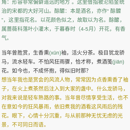
角：形容非常偏僻遥远的地方 。这里借指被沦陷金统
治的宋都的大好河山。酴醿：本是酒名，亦作“ 酴醾
”，这里指花名。以花颜色似之，故取以为名。酴醿，
属蔷薇科落叶小灌木，于暮春时（4-5月）开花，有香
气。
当年曾胜赏，生香熏
(xūn)
袖，活火分茶。极目犹龙骄
马，流水轻车。不怕风狂雨骤，恰才称，煮酒笺
(jiān)
花。如今也，不成怀抱，得似旧时那？
想当年我也是赏会的风流人物，常常因为点香熏香了袖
子，在火上煮茶然后注入到大家的盏中。什么龙骄马，
对我来说是轻车熟路的事。当年曾尽情享受生活，也不
在意如今的狂风暴雨，依旧煮我的酒看这风雨后的残
花。眼下，心情十分沉重，与从前那种无忧无虑的光
景，不可同日而语。