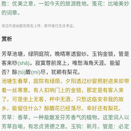
胜：优美之意，一如今天的旅游胜地。笺花：比喻美妙
的词章。
译注内容由匿名网友上传，原作者已无法考证。
赏析
芳草池塘，绿阴庭院，晚晴寒透窗纱。玉钩金锁，管是
客来唦
(shā)
。寂寞尊前席上，唯愁海角天涯。能留
否？酴
(tú)
釄
(mí)
尽，犹赖有梨花。
池塘生春草，庭院有绿荫，夕阳透过纱窗照射进来却带
着一丝寒意。有人扣响门上的金锁，那定是有客人来
了。可是坐上无客，杯中无酒，只愁这临安非我的故
乡。能留住什么？酴釄花已经落尽，幸好还有梨花。
芳草：香草，一种能散发芬芳香气的植物。这里词人以
芳草自喻，有忠贞贤德之意。玉钩：新月。管是：必定