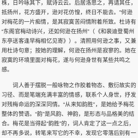
株，日吟咏其下，赋诗云云。后居洛思之，再请其任，
抵扬州，花方盛开，逊对花仿惶，终日不能去。”何逊
对梅花的一片痴情，是其寂寞苦闷情附着所致。杜诗有
“东阁官梅动诗兴，还如何逊在扬州”（《和裴迪登蜀州
东亭送客逢早梅相忆见寄》）。清照用何逊之事，又兼
用杜诗句意；按她的理解，何逊在扬州是寂寥的。她在
寂寞的环境里面对梅花，遂与何逊身世有某些共鸣之
感。
词人善于摆脱一般咏物之作胶着物态、敷衍故实的
习径、而是笔端充满丰富的情感，联系个人身世，抒发
对残梅命运的深深同情。“从来知韵胜”，是她给予梅花
整体的赞语。“韵”是风韵、神韵，是形态与品格美的结
合。梅花是当得起“韵胜”的，词人肯定了这一点之后，
却不再多说，转笔来写它的不幸，发现它零落后别有一