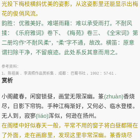
光投下梅枝横斜优美的姿影，从这姿影里还能显示出梅
花的俊俏风流。
韵胜：优雅美好。难堪雨藉：难以承受雨打。不耐风
揉：《乐府雅词》卷下、《梅苑》卷三、《全宋词》第
二册均作“不耐风柔”，“柔”字不通，故改。横笛：原意
谓扫除干净，不留痕迹。此处系反其意而用之。
参考资料：
1、
陈祖美 ．李清照作品赏析集 ．成都 ：巴蜀书社 ，1992 ：57-61 ．
赏析
小阁藏春，闲窗锁昼，画堂无限深幽。篆
(zhuàn)
香烧
尽，日影下帘钩。手种江梅渐好，又何必、临水登楼。
无人到，寂寥
(liáo)
浑似，何逊在扬州。
在阁楼中好似春天一般，平常不用的窗子将白昼都隔在
了外面，走在画廊里，发现这里非常深幽。篆香烧尽