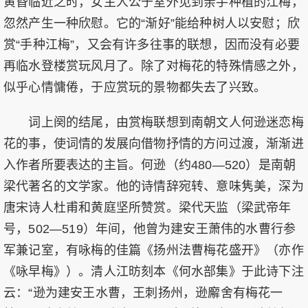
黄昏临近之时，女主人公于室外见到亲手种植的江梅，
忽然产生一种欣慰。它的“渐好”能给种树人以安慰；欣
赏“手种江梅”，又会有许多往事的联想，因而没有必要
再临水登楼赏玩风月了。除了对梅花的特殊情感之外，
似乎心情慵倦，于应赏玩的景物都失去了兴致。
词上阕的结尾，由赏梅联想到南朝文人何逊迷恋梅
花的事，使词情的发展向借物抒情的方问过渡，渐渐进
入作者所要表达的主旨。何逊（约480—520）是南朝
梁代著名的文学家。他的诗情辞宛转、意味隽美，深为
唐宋诗人杜甫和黄庭坚所赞赏。梁代天监（梁武帝年
号，502—519）年间，他曾为建安王萧伟的水曹行参
军兼记室，有咏梅的佳篇《扬州法曹梅花盛开》（亦作
《咏早梅》）。清人江昉刻本《何水部集》于此诗下注
云：“逊为建安王水曹，王刺扬州，逊廨舍有梅花一