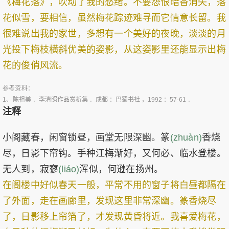
《梅花落》，吹动了我的愁绪。不要怨恨暗香消失，落
花似雪，要相信，虽然梅花踪迹难寻而它情意长留。我
很难说出我的家世，多想有一个美好的夜晚，淡淡的月
光投下梅枝横斜优美的姿影，从这姿影里还能显示出梅
花的俊俏风流。
参考资料：
1、
陈祖美 ．李清照作品赏析集 ．成都 ：巴蜀书社 ，1992 ：57-61 ．
注释
小阁藏春，闲窗锁昼，画堂无限深幽。篆
(zhuàn)
香烧
尽，日影下帘钩。手种江梅渐好，又何必、临水登楼。
无人到，寂寥
(liáo)
浑似，何逊在扬州。
在阁楼中好似春天一般，平常不用的窗子将白昼都隔在
了外面，走在画廊里，发现这里非常深幽。篆香烧尽
了，日影移上帘箔了，才发现黄昏将近。我喜爱梅花，