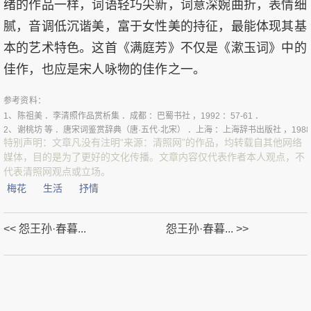
绪的作品一样，词语轻巧尖新，词意深婉曲折，表情细
腻，音调低沉谐美，富于女性美的持征，最能体现其基
本的艺术特色。这首《满庭芳》不仅是《漱玉词》中的
佳作，也应是宋人咏物的佳作之一。
参考资料：
1、
陈祖美 ．李清照作品赏析集 ．成都 ：巴蜀书社 ，1992 ：57-61 ．
2、
谢桃坊 等 ．唐宋词鉴赏辞典（唐·五代·北宋） ．上海 ：上海辞书出版社 ，1988 ：1
特别声明：文章凡没有注明“来源：清照网”的作品，均转载自其他网络
媒体，目的是为了更好的文化传播。文章内容仅代表作者本人观点，不
代表清照网观点或立场。
梅花
生活
抒情
<< 怨王孙·春暮...
怨王孙·春暮... >>