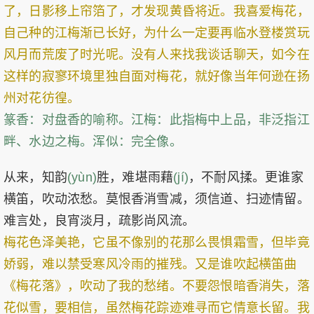
了，日影移上帘箔了，才发现黄昏将近。我喜爱梅花，
自己种的江梅渐已长好，为什么一定要再临水登楼赏玩
风月而荒废了时光呢。没有人来找我谈话聊天，如今在
这样的寂寥环境里独自面对梅花，就好像当年何逊在扬
州对花彷徨。
篆香：对盘香的喻称。江梅：此指梅中上品，非泛指江
畔、水边之梅。浑似：完全像。
从来，知韵
(yùn)
胜，难堪雨藉
(jí)
，不耐风揉。更谁家
横笛，吹动浓愁。莫恨香消雪减，须信道、扫迹情留。
难言处，良宵淡月，疏影尚风流。
梅花色泽美艳，它虽不像别的花那么畏惧霜雪，但毕竟
娇弱，难以禁受寒风冷雨的摧残。又是谁吹起横笛曲
《梅花落》，吹动了我的愁绪。不要怨恨暗香消失，落
花似雪，要相信，虽然梅花踪迹难寻而它情意长留。我