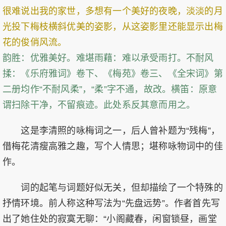
很难说出我的家世，多想有一个美好的夜晚，淡淡的月
光投下梅枝横斜优美的姿影，从这姿影里还能显示出梅
花的俊俏风流。
韵胜：优雅美好。难堪雨藉：难以承受雨打。不耐风
揉：《乐府雅词》卷下、《梅苑》卷三、《全宋词》第
二册均作“不耐风柔”，“柔”字不通，故改。横笛：原意
谓扫除干净，不留痕迹。此处系反其意而用之。
这是李清照的咏梅词之一，后人曾补题为“残梅”，
借梅花清瘦高雅之趣，写个人情思；堪称咏物词中的佳
作。
词的起笔与词题好似无关，但却描绘了一个特殊的
抒情环境。前人称这种写法为“先盘远势”。作者首先写
出了她住处的寂寞无聊：“小阁藏春，闲窗锁昼，画堂