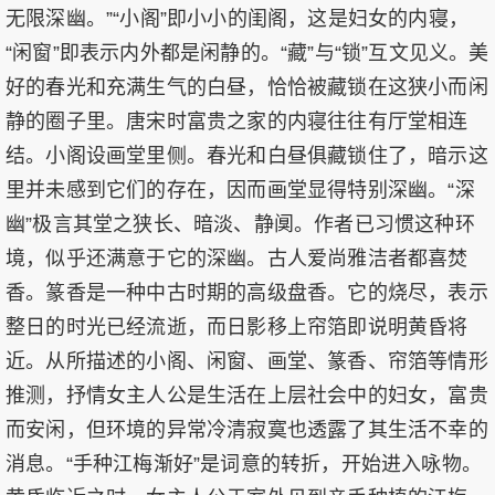
无限深幽。”“小阁”即小小的闺阁，这是妇女的内寝，
“闲窗”即表示内外都是闲静的。“藏”与“锁”互文见义。美
好的春光和充满生气的白昼，恰恰被藏锁在这狭小而闲
静的圈子里。唐宋时富贵之家的内寝往往有厅堂相连
结。小阁设画堂里侧。春光和白昼俱藏锁住了，暗示这
里并未感到它们的存在，因而画堂显得特别深幽。“深
幽”极言其堂之狭长、暗淡、静阒。作者已习惯这种环
境，似乎还满意于它的深幽。古人爱尚雅洁者都喜焚
香。篆香是一种中古时期的高级盘香。它的烧尽，表示
整日的时光已经流逝，而日影移上帘箔即说明黄昏将
近。从所描述的小阁、闲窗、画堂、篆香、帘箔等情形
推测，抒情女主人公是生活在上层社会中的妇女，富贵
而安闲，但环境的异常冷清寂寞也透露了其生活不幸的
消息。“手种江梅渐好”是词意的转折，开始进入咏物。