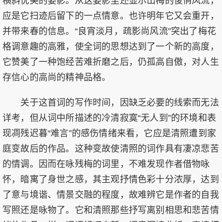
横斜优美的姿影。从这姿影里还显示出梅的俊俏风流，
应是它扫迹后留下的一点情意。也许明年它又会重开，
并带来春的信息。“良宵淡月，疏影尚风流”突出了梅花
格调意趣的高雅，使全词的思想达到了一个新的高度，
它赞美了一种饱经苦难折磨之后，仍孤高自傲，对人生
存信心的高尚的精神品格。
关于这首词的写作时间，因缺乏必要的线索而无法
详考，但从词中所描述的冷清寂寞“无人到”的环境和表
现凋残迟暮“难言”的感伤情绪来看，它应是清照遭到家
庭变故后的作品。这种变故使清照的词作具有凄凉悲苦
的情调。因而在咏残梅的词里，不难发现作者借物咏
怀，暗寓了身世之感，其主观抒情色彩十分浓厚，达到
了意与境谐、情景交融的程度，故难辨它是作者的自我
写照还是咏物了。它和清照那些抒写离别相思和悲苦情