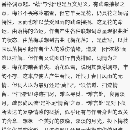
番格调意趣。“藉”与“揉”也是互文见义，有践踏摧损之
意。梅虽不畏寒冷霜雪，但它毕竟是花，仍具花之娇弱
特性，因而也难以禁受风雨的践踏摧损。这是花的命
运。由落梅的命运，作者产生各种联想词意呈现很曲折
的状态。由落梅联想到古曲《梅花落》，是虚写，以此
表现落梅引起作者个人的感伤情绪，造成一团“浓愁”而
难以排解。但作者又试图进行自我排解，词情为之一
变。梅花的暗香消失、落花似雪，说明其飘谢凋零，丰
韵不存。这本应使人产生春恨，迁恨于春日风雨的无
情。但词人以为最好还是“莫恨”，“须信道、扫迹情
留。”“扫迹”即踪迹扫尽，难以寻觅。“难言处，良宵淡
月，疏影尚风流”是补足“情留”之意。“难言处”是对下阕
所表达的复杂情感的概括，似乎还有与作者身世的双关
的含意。想象一个美好的夜晚，淡淡的月光，投下梅枝