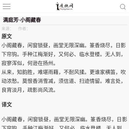
清照词咖
满庭芳·小阁藏春
来源： 作者：
原文
小阁藏春，闲窗锁昼，画堂无限深幽。篆香烧尽，日影
下帘钩。手种江梅渐好，又何必、临水登楼。无人到，
寂寥浑似，何逊在扬州。
从来，知韵胜，难堪雨藉，不耐风揉。更谁家横笛，吹
动浓愁。莫恨香消雪减，须信道、扫迹情留。难言处，
良宵淡月，疏影尚风流。
译文
小阁藏春，闲窗锁昼，画堂无限深幽。篆香烧尽，日影
下帘钩。手种江梅渐好，又何必、临水登楼。无人到，