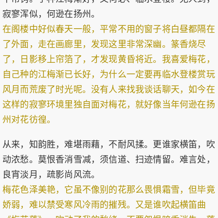
寂寥浑似，何逊在扬州。
在阁楼中好似春天一般，平常不用的窗子将白昼都隔在
了外面，走在画廊里，发现这里非常深幽。篆香烧尽
了，日影移上帘箔了，才发现黄昏将近。我喜爱梅花，
自己种的江梅渐已长好，为什么一定要再临水登楼赏玩
风月而荒废了时光呢。没有人来找我谈话聊天，如今在
这样的寂寥环境里独自面对梅花，就好像当年何逊在扬
州对花彷徨。
从来，知韵胜，难堪雨藉，不耐风揉。更谁家横笛，吹
动浓愁。莫恨香消雪减，须信道、扫迹情留。难言处，
良宵淡月，疏影尚风流。
梅花色泽美艳，它虽不像别的花那么畏惧霜雪，但毕竟
娇弱，难以禁受寒风冷雨的摧残。又是谁吹起横笛曲