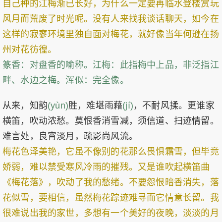
自己种的江梅渐已长好，为什么一定要再临水登楼赏玩
风月而荒废了时光呢。没有人来找我谈话聊天，如今在
这样的寂寥环境里独自面对梅花，就好像当年何逊在扬
州对花彷徨。
篆香：对盘香的喻称。江梅：此指梅中上品，非泛指江
畔、水边之梅。浑似：完全像。
从来，知韵
(yùn)
胜，难堪雨藉
(jí)
，不耐风揉。更谁家
横笛，吹动浓愁。莫恨香消雪减，须信道、扫迹情留。
难言处，良宵淡月，疏影尚风流。
梅花色泽美艳，它虽不像别的花那么畏惧霜雪，但毕竟
娇弱，难以禁受寒风冷雨的摧残。又是谁吹起横笛曲
《梅花落》，吹动了我的愁绪。不要怨恨暗香消失，落
花似雪，要相信，虽然梅花踪迹难寻而它情意长留。我
很难说出我的家世，多想有一个美好的夜晚，淡淡的月