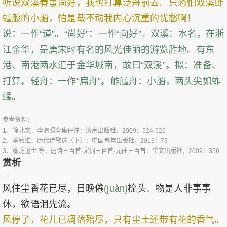
听说双溪春景尚好，我也打算泛舟前去。只恐怕双溪蚱
蜢般的小船，怕是载不动我内心沉重的忧愁啊！
说：一作“道”。“尚好”：一作“向好”。双溪：水名，在浙
江金华，是唐宋时有名的风光佳丽的游览胜地。有东
港、南港两水汇于金华城南，故曰“双溪”。拟：准备、
打算。轻舟：一作“扁舟”。舴艋舟：小船，两头尖如蚱
蜢。
参考资料：
1、
徐北文．李清照全集评注：济南出版社，2009：524-526
2、
季镇淮．历代诗歌选（下）：中国青年出版社，2013：73
3、
蘅塘退士 等．唐诗三百首·宋词三百首·元曲三百首：华文出版社，2009：356
赏析
风住尘香花已尽，日晚倦
(juàn)
梳头。物是人非事事
休，欲语泪先流。
风停了，花儿已凋落殆尽，只有尘土还带有花的香气。