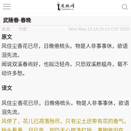
清照词咖
武陵春·春晚
来源： 作者：
Wed May 13 14:25:13 CST 2020
原文
风住尘香花已尽，日晚倦梳头。物是人非事事休，欲语
泪先流。
闻说双溪春尚好，也拟泛轻舟。只恐双溪舴艋舟，载不
动许多愁。
译文
风住尘香花已尽，日晚倦梳头。物是人非事事休，欲语
泪先流。
风停了，花儿已凋落殆尽，只有尘土还带有花的香气。
抬头看看，日已高，却仍无心梳洗打扮。事物依旧在，