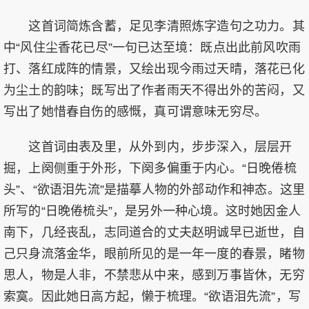
这首词简炼含蓄，足见李清照炼字造句之功力。其
中“风住尘香花已尽”一句已达至境：既点出此前风吹雨
打、落红成阵的情景，又绘出现今雨过天晴，落花已化
为尘土的韵味；既写出了作者雨天不得出外的苦闷，又
写出了她惜春自伤的感慨，真可谓意味无穷尽。
这首词由表及里，从外到内，步步深入，层层开
掘，上阕侧重于外形，下阕多偏重于内心。“日晚倦梳
头”、“欲语泪先流”是描摹人物的外部动作和神态。这里
所写的“日晚倦梳头”，是另外一种心境。这时她因金人
南下，几经丧乱，志同道合的丈夫赵明诚早已逝世，自
己只身流落金华，眼前所见的是一年一度的春景，睹物
思人，物是人非，不禁悲从中来，感到万事皆休，无穷
索寞。因此她日高方起，懒于梳理。“欲语泪先流”，写