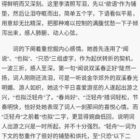
得鲜明而又深刻。这里李清照写泪，先以“欲语”作为铺
垫，然后让泪夺眶而出，简单五个字，下语看似平易，
用意却无比精深，把那种难以控制的满腹忧愁一下子倾
泻出来，感人肺腑、动人心弦。
词的下阕着重挖掘内心感情。她首先连用了“闻
说”、“也拟”、“只恐”三组虚字，作为起伏转折的契机，
一波三折，感人至深。第一句“闻说双溪春正好”陡然一
扬，词人刚刚还流泪，可是一听说金华郊外的双溪春光
明媚、游人如织，她这个平日喜爱游览的人遂起出游之
兴，“也拟泛轻舟”了。“春尚好”、“泛轻舟”措词轻松，节
奏明快，恰好处她表现了词人一刹那间的喜悦心情。而
“泛轻舟”之前着“也拟”二字，更显得婉曲低回，说明词
人出游之兴是一时所起，并不十分强烈。“轻舟”一词为
下文的愁重作了很好的铺垫和烘托，至“只恐”以下二