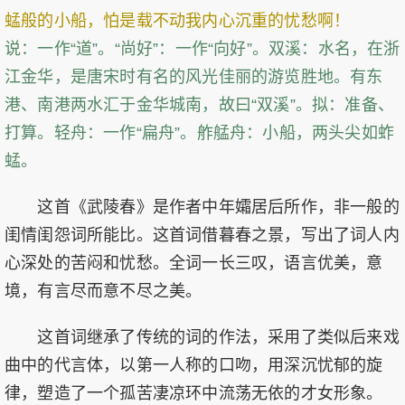
蜢般的小船，怕是载不动我内心沉重的忧愁啊！
说：一作“道”。“尚好”：一作“向好”。双溪：水名，在浙
江金华，是唐宋时有名的风光佳丽的游览胜地。有东
港、南港两水汇于金华城南，故曰“双溪”。拟：准备、
打算。轻舟：一作“扁舟”。舴艋舟：小船，两头尖如蚱
蜢。
这首《武陵春》是作者中年孀居后所作，非一般的
闺情闺怨词所能比。这首词借暮春之景，写出了词人内
心深处的苦闷和忧愁。全词一长三叹，语言优美，意
境，有言尽而意不尽之美。
这首词继承了传统的词的作法，采用了类似后来戏
曲中的代言体，以第一人称的口吻，用深沉忧郁的旋
律，塑造了一个孤苦凄凉环中流荡无依的才女形象。