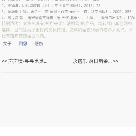
2、
季镇淮．历代诗歌选（下）：中国青年出版社，2013：73
3、
蘅塘退士 等．唐诗三百首·宋词三百首·元曲三百首：华文出版社，2009：356
4、
周汝昌 等 ．唐宋词鉴赏辞典（唐·五代·北宋） ．上海 ：上海辞书出版社 ，1988年4
特别声明：文章凡没有注明“来源：清照网”的作品，均转载自其他网络
媒体，目的是为了更好的文化传播。文章内容仅代表作者本人观点，不
代表清照网观点或立场。
女子
闺怨
感伤
<< 声声慢·寻寻觅觅...
永遇乐·落日熔金... >>