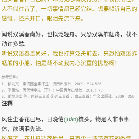
人不似往昔了，一切事情都已经完结。想要倾诉自己的
感慨，还未开口，眼泪先流下来。
闻说双溪春尚好，也拟泛轻舟。只恐双溪舴艋舟，载不
动许多愁。
听说双溪春景尚好，我也打算泛舟前去。只恐怕双溪蚱
蜢般的小船，怕是载不动我内心沉重的忧愁啊！
参考资料：
1、
徐北文．李清照全集评注：济南出版社，2009：524-526
2、
季镇淮．历代诗歌选（下）：中国青年出版社，2013：73
3、
蘅塘退士 等．唐诗三百首·宋词三百首·元曲三百首：华文出版社，2009：356
注释
风住尘香花已尽，日晚倦
(juàn)
梳头。物是人非事事
休，欲语泪先流。
风停了，花儿已凋落殆尽，只有尘土还带有花的香气。