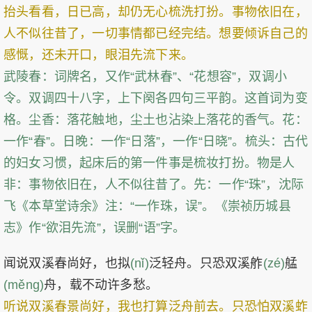
抬头看看，日已高，却仍无心梳洗打扮。事物依旧在，
人不似往昔了，一切事情都已经完结。想要倾诉自己的
感慨，还未开口，眼泪先流下来。
武陵春：词牌名，又作“武林春”、“花想容”，双调小
令。双调四十八字，上下阕各四句三平韵。这首词为变
格。尘香：落花触地，尘土也沾染上落花的香气。花：
一作“春”。日晚：一作“日落”，一作“日晓”。梳头：古代
的妇女习惯，起床后的第一件事是梳妆打扮。物是人
非：事物依旧在，人不似往昔了。先：一作“珠”，沈际
飞《本草堂诗余》注：“一作珠，误”。《崇祯历城县
志》作“欲泪先流”，误删“语”字。
闻说双溪春尚好，也拟
(nǐ)
泛轻舟。只恐双溪舴
(zé)
艋
(měng)
舟，载不动许多愁。
听说双溪春景尚好，我也打算泛舟前去。只恐怕双溪蚱