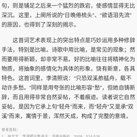
句，则是铺足之后来一个猛烈的跌宕，使感情显得无比
深沉。这里，上阕所说的“日晚倦梳头”、“欲语泪先流”
的原因，也得到了深刻的揭示。
这首词艺术表现上的突出特点是巧妙运用多种修辞
手法，特别是比喻。诗歌中用比喻，是常见的现象；然
而要用得新颖，却非常不易。好的比喻往往将精神化为
物质，将抽象的感情化为具体的形象，饶有新意，各具
特色。这首词里，李清照说：“只恐双溪舴艋舟，载不
动许多愁。”同样是用夸张的比喻形容“愁”，但她自铸新
辞，而且用得非常自然妥帖，不着痕迹。读者说它自然
妥帖，是因为它承上句“轻舟”而来，而“轻舟”又是承“双
溪”而来，寓情于景，浑然天成，构成了完整的意境。
参考资料：
1、
徐北文．李清照全集评注：济南出版社，2009：524-526