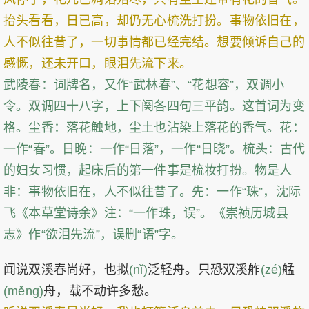
抬头看看，日已高，却仍无心梳洗打扮。事物依旧在，
人不似往昔了，一切事情都已经完结。想要倾诉自己的
感慨，还未开口，眼泪先流下来。
武陵春：词牌名，又作“武林春”、“花想容”，双调小
令。双调四十八字，上下阕各四句三平韵。这首词为变
格。尘香：落花触地，尘土也沾染上落花的香气。花：
一作“春”。日晚：一作“日落”，一作“日晓”。梳头：古代
的妇女习惯，起床后的第一件事是梳妆打扮。物是人
非：事物依旧在，人不似往昔了。先：一作“珠”，沈际
飞《本草堂诗余》注：“一作珠，误”。《崇祯历城县
志》作“欲泪先流”，误删“语”字。
闻说双溪春尚好，也拟
(nǐ)
泛轻舟。只恐双溪舴
(zé)
艋
(měng)
舟，载不动许多愁。