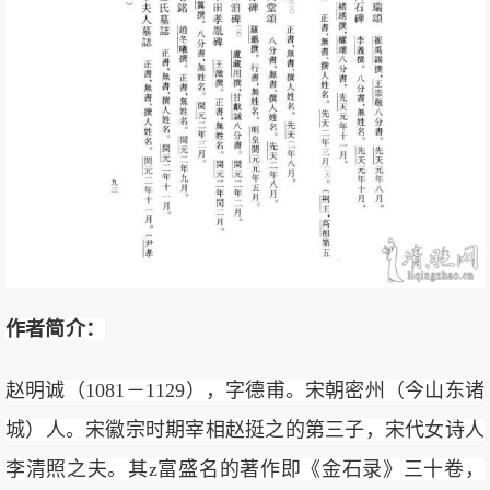
作者简介：
赵明诚（1081－1129），字德甫。宋朝密州（今山东诸
城）人。宋徽宗时期宰相赵挺之的第三子，宋代女诗人
李清照之夫。其z富盛名的著作即《金石录》三十卷，