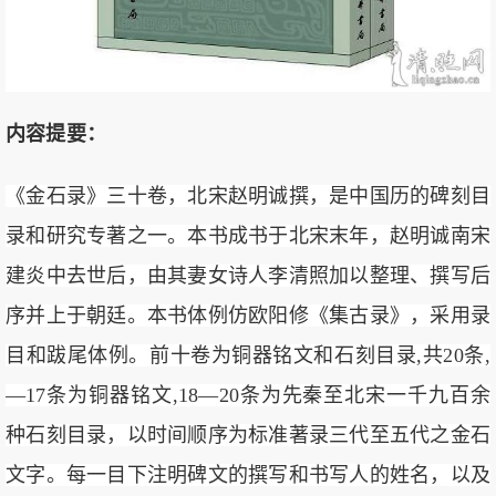
内容提要：
《金石录》三十卷，北宋赵明诚撰，是中国历的碑刻目
录和研究专著之一。本书成书于北宋末年，赵明诚南宋
建炎中去世后，由其妻女诗人李清照加以整理、撰写后
序并上于朝廷。本书体例仿欧阳修《集古录》，采用录
目和跋尾体例。前十卷为铜器铭文和石刻目录,共20条,
—17条为铜器铭文,18—20条为先秦至北宋一千九百余
种石刻目录，以时间顺序为标准著录三代至五代之金石
文字。每一目下注明碑文的撰写和书写人的姓名，以及