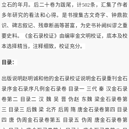
立石的年月。后二十卷为跋尾，计502条，汇集了作者
多年研究的看法和心得。是书搜集古文奇字、钟鼎款
识、碑志叙记、残章断画等甚富，为史书补阙纠谬之重
要史料。《金石录校证》由编审金文明校证，底本及校
本选择精当，注释细致，校证充分。
目录：
出版说明赵明诚和他的金石录校证说明金石录重刊金石
录序金石录序凡例金石录卷 目录一 三代 秦 汉金石录
卷第二 目录二 汉 魏 吴 晋 伪赵 东魏 梁金石录卷第
三 目录三 后魏 梁 北齐 后周 隋 唐金石录卷第四 目录
四 唐 伪周金石录卷第五 目录五 伪周 唐金石录卷第