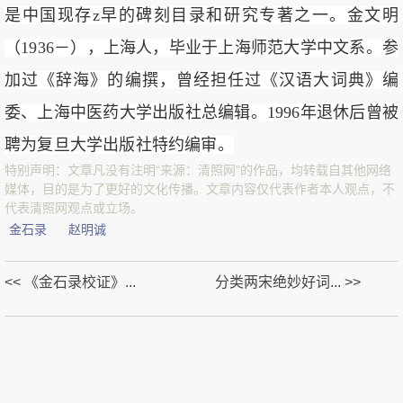
是中国现存z早的碑刻目录和研究专著之一。金文明
（1936－），上海人，毕业于上海师范大学中文系。参
加过《辞海》的编撰，曾经担任过《汉语大词典》编
委、上海中医药大学出版社总编辑。1996年退休后曾被
聘为复旦大学出版社特约编审。
特别声明：文章凡没有注明“来源：清照网”的作品，均转载自其他网络
媒体，目的是为了更好的文化传播。文章内容仅代表作者本人观点，不
代表清照网观点或立场。
金石录
赵明诚
<< 《金石录校证》...
分类两宋绝妙好词... >>