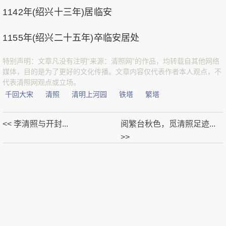
1142年(绍兴十三年)居临安
1155年(绍兴二十五年)卒临安居处
特别声明：文章凡没有注明“来源：清照网”的作品，均转载自其他网络
媒体，目的是为了更好的文化传播。文章内容仅代表作者本人观点，不
代表清照网观点或立场。
千回大宋
清照
清明上河园
铁塔
繁塔
<< 李清照与开封...
阅繁台秋色，觅清照足迹...
>>