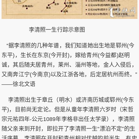
李清照一生行踪示意图
“据李清照的几种年谱，我们知道她出生地是郓州(今
东平)，生长在东京(今开封)，嫁给青州(今益都)赵明
诚，其后随夫居青州，莱州、淄州等地，金人入侵后，
又南奔江宁(今南京)以及江浙各地，后定居杭州而终。”
——徐北文语
李清照出生于章丘（明水）或济南历城或郓州(今东
平)，目前尚无定论。但是从童年李清照六岁时（宋哲
宗元祐四年-公元1089年李格非出任太学录），李清照
随父亲来到开封，即拉开了李清照一生“漂泊不定”的生
活序幕。李清照在开封和青州相对优越的前半生，有史