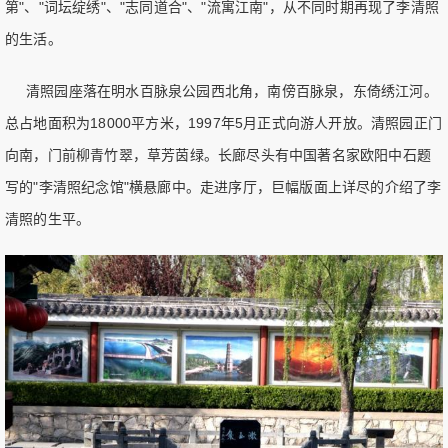
第"、"词坛绽绣"、"志同道合"、"流寓江南"，从不同时期再现了李清照
的生活。
清照园座落在明水百脉泉公园西北角，南傍百脉泉，东倚绣江河。
总占地面积为18000平方米，1997年5月正式向游人开放。清照园正门
向南，门前柳青竹翠，草芳茵绿。长廊尽头有中国著名家欧阳中石题
写的"李清照纪念馆"横悬廊中。走进序厅，巨幅版面上详尽的介绍了李
清照的生平。