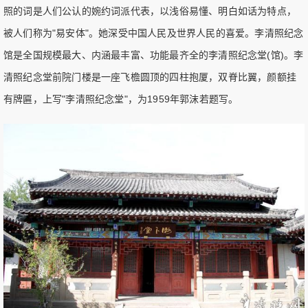
照的词是人们公认的婉约词派代表，以浅俗易懂、明白如话为特点，
被人们称为"易安体"。她深受中国人民及世界人民的喜爱。李清照纪念
馆是全国规模最大、内涵最丰富、功能最齐全的李清照纪念堂(馆)。李
清照纪念堂前院门楼是一座飞檐圆顶的四柱抱厦，双脊比翼，颜额挂
有牌匾，上写"李清照纪念堂"，为1959年郭沫若题写。