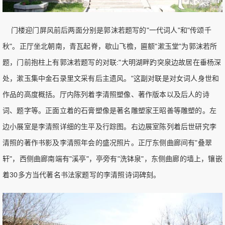
门楼迎门屏风前后两面分别是郭沫若题写的"一代词人"和"传颂千
秋"。正厅坐北朝南，青瓦起脊，歇山飞檐，匾额"漱玉堂"为郭沫若所
题，门前抱柱上有郭沫若题写的对联:"大明湖畔趵突泉边故居在垂杨深
处，漱玉集中金石录里文采有后主遗风。"这副对联是对女词人身世和
作品的高度概括。厅内陈列着李清照塑像、著作版本以及后人的诗
词、题字等。正面立着的石膏塑像是著名雕塑家王昭善等雕塑的。左
边小展室是李清照详细的生平及行踪图。右边展室陈列着后世研究李
清照的著作书影及李清照年会的盛况照片。正厅东侧曲廊间有"叠翠
轩"，西侧曲廊南端有"溪亭"，亭旁有"洗钵泉"，东侧曲廊的墙上，镶嵌
着30多方当代著名书法家题写的李清照诗词碑刻。