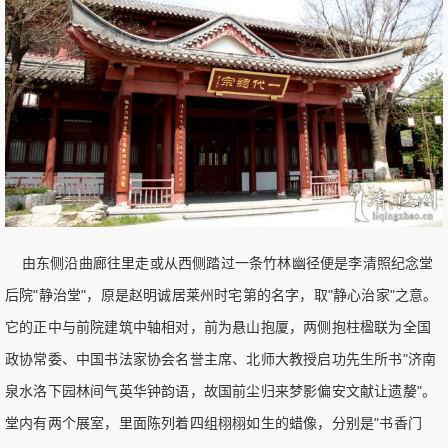
由东侧沿曲廊往里走或从西侧踏过一条竹林幽径便是李清照纪念堂
后院"静治堂"，原是赵明诚居莱州时宅第的名字，取"静心治家"之意。
它的正中与前院建筑中轴相对，前为悬山抱厦，两侧抱柱楹联为全国
政协常委、中国书法家协会名誉主席、北师大教授启功先生所书"济南
泉水洛下园林间气英华钟韵语，故国前尘归来梦影偏安文献让遗嫠"。
堂内有两个展室，里面陈列着四组栩栩如生的蜡像，分别是"书香门