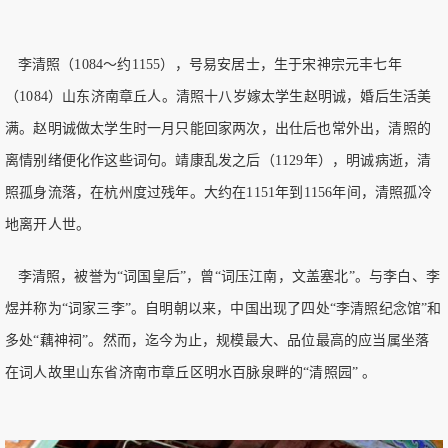
李清照（1084～约1155），号易安居士，生于宋神宗元丰七年
（1084）山东济南章丘人。清照十八岁嫁太学生赵明诚，婚后生活美
满。赵明诚做太学生时一月只能回家两次，出仕后也常外出，清照的
离情别绪便化作这些词句。靖康乱发之后（1129年），明诚病逝，清
照孤身流落，在杭州度过残年。大约在1151年到1156年间，清照孤冷
地离开人世。
李清照，被誉为“词国皇后”，曾“词压江南，文盖塞北”。与李白、李
煜并称为“词家三李”。自明朝以来，中国出现了四处“李清照纪念馆”和
多处“藕神祠”。然而，迄今为止，规模最大、品位最高的应当属坐落
在词人故里山东省济南市章丘区明水百脉泉畔的“清照园”
。