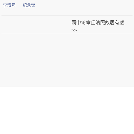
李清照
纪念馆
雨中访章丘清照故居有感...
>>
首页
易安集
漱玉词
金石录
归来堂
清照故事
清照足迹
清照画院
图库
清照文创
清照词咖