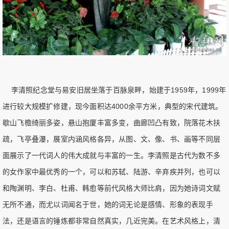
李清照纪念堂与易安旧居坐落于百脉泉畔，始建于1959年，1999年
进行较大规模扩修建，现今面积达4000余平方米，典型的宋代建筑。
歇山飞檐绮丽多姿，悬山抱厦丰富多变，曲廊凹凸有致，院落花木扶
疏，飞亭叠瀑，展室内涵风格各异，从图、文、像、书、画等不同层
面展示了一代词人的伟大成就与丰富的一生。李清照是古代为数不多
的女作家中最优秀的一个，可以和苏轼、陆游、辛弃疾并列，也可以
和陶渊明、李白、杜甫、韩愈等前代风格大师比肩，因为她诗词文赋
无所不通，而尤以词闻名于世，她的词无论是感情、形象的表现手
法，还是语言的锤炼都非常自然真实，几近完美。在艺术风格上，清