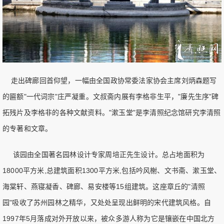
走出碑廊回首仰望，一幅由全国政协常委法家协会主席刘炳森题写
的匾额"一代词宗"庄严凝重。文叔斋内展有李格非生平，"廉先生序"碑
拓残片及李格非的各种文献资料。"漱玉堂"是李清照纪念馆研究李清照
的专著和文章。
该园由全国著名园林设计专家周培正先生设计。总占地面积为
18000平方米,总建筑面积1300平方米,包括吟风榭、文书斋、漱玉堂、
海棠轩、燕寝凝香、碑廊、易安楼等15组建筑。这座章丘的"清照
园"吸收了苏州园林之精华，又处处呈现出鲜明的宋代建筑风格。自
1997年5月落成对外开放以来，被众多游人称为它是镶嵌在中国北方