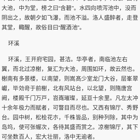
大池，中为堂，榜之曰“含碧”。水四向喷泻池中，没而
阴出之，故朝夕如飞瀑，而池不溢。洛人盛醉者，走登
其堂，輙醒，故俗目曰“醒酒池”。
环溪
环溪，王开府宅园，甚洁。华亭者，南临池左右
翼，而北过凉榭，复汇为大池，周围如环，故云然也。
榭南有多景楼，以南望，则嵩髙少室龙门大谷，层峯翠
巘，毕効竒于前榭，北有风站台，以北望，则隋唐宫
阙，楼殿千门万戸，岧嶤璀璨，延亘十余里。凡左太冲
十余年极力而赋者，可瞥目而尽也。又西有锦厅、秀野
台。园中树，松桧花朩，千株皆品，别种列除，其中为
岛坞，使可张幄次，各待其盛而赏之。凉榭锦厅，其下
可坐数百人，宏大壮丽，洛中无逾者。