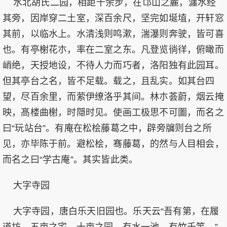
水北胡氏二园，相距十余步，在邙山之麓，瀍水经
其旁，因岸穿二土室，深百余尺，坚完如埏埴，开轩窓
其前，以临水上。水清浅则鸣漱，湍瀑则奔驶，皆可喜
也。有亭榭花朩，率在二室之东。凡登览徜徉，俯瞰而
峭绝，天授地设，不待人力而巧者，洛阳独有此园耳。
但其亭台之名，皆不足载。载之，且乱实。如其台四
望，尽百余里，而萦伊缭洛乎其间。林朩荟蔚，烟云掩
映，髙楼曲榭，时隠时见。使画工极思不可圗，而名之
曰“玩站台”。有庵在松桧藤葛之中，辟旁牖则台之所
见，亦毕陈于前。避松桧，骞藤葛，的然与人目相会，
而名之曰“学古庵”。其实皆此类。
大字寺园
大字寺园，唐白乐天旧园也。乐天云“吾有第，在履