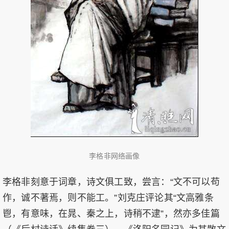
李格非网络画像
李格非刻意于词章，诗文俱工致，尝言：“文不可以苟
作，诚不著焉，则不能工。”刘克庄评论其“文高雅条
鬯，有意味，在晁、秦之上，诗稍不逮”，然亦多佳篇