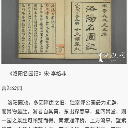
《洛阳名园记》宋·李格非
富郑公园
洛阳园池，多因隋唐之旧，独富郑公园最为近辟，
而景物最胜。游者自其第，东出探春亭，登四景堂，则
一园之景胜可顾览而得。南渡通津桥，上方流亭，望紫