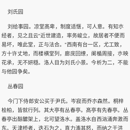
刘氏园
刘给事园。凉堂髙卑，制度适惬，可人意。有知朩
经者，见之且云“近世建造，率务峻立，故居者不便而
易坏，唯此堂，正与法合。”西南有台一区，尤工致，
方十许丈地，而楼横堂列，廊庑回缭，阑楯周接，朩映
花承，无不妍穏。洛人目为刘氏小景。今析为二，不能
与他园争矣。
丛春园
今门下侍郎安公买于尹氏。岑寂而乔朩森然。桐梓
桧柏，皆就行列。其大亭有丛春亭。髙亭有先春亭。丛
春亭出酴醿架上，北可望洛水。盖洛水自西汹涌奔激而
东。天津桥者，迭石为之，直力滀其怒，而纳之于洪