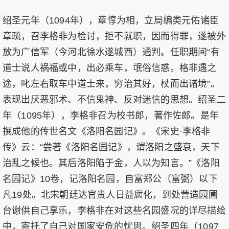
绍圣元年（1094年），章惇为相，立局编类元佑诸臣
章疏，召李格非为检讨，拒不就职，因而得罪，遂被外
放为广信军（今河北徐水遂城西）通判。任职期间“有
道士说人祸福或中，出必乘车，氓俗信惑。格非遇之
途，叱左右取车中道士来，穷治其好，杖而出诸境”。
表现出厌恶邪术、不信鬼神、反对迷信的思想。绍圣二
年（1095年），李格非召为校书郎，著作佐郎。是年
撰成他的传世名文《洛阳名园记》。《宋史·李格非
传》云：“尝著《洛阳名园记》，谓洛阳之盛衰，天下
治乱之候也。其后洛阳陷于金，人以为知言。”《洛阳
名园记》10卷，记洛阳名园，自富郑公（富弼）以下
凡19处。北宋朝廷达官贵人日益腐化，到处营造园圃
台谢供自己享乐，李格非在对这些名园盛况的详尽描绘
中，寄托了自己对国家安危的忧思。绍圣四年（1097