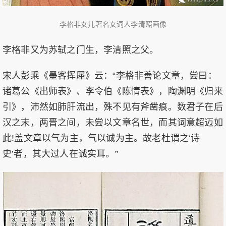
李格非女儿著名女词人李清照画像
李格非又为苏轼之门生，李清照之父。
宋人彭乘《墨客挥犀》云：“李格非善论文章，尝曰：
诸葛公《出师表》、李令伯《陈情表》，陶渊明《归来
引》，沛然如肺肝流出，殊不见有斧凿痕。数君子在后
汉之末，两晋之间，未尝以文章名世，而其词意超迈如
此!盖文章以气为主，气以诚为主。故老杜谓之‘诗
史’者，其大过人在诚实耳。”