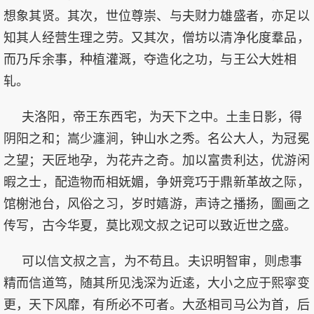
想象其贤。其次，世位尊崇、与夫财力雄盛者，亦足以
知其人经营生理之劳。又其次，僧坊以清净化度羣品，
而乃斥余事，种植灌溉，夺造化之功，与王公大姓相
轧。
夫洛阳，帝王东西宅，为天下之中。土圭日影，得
阴阳之和；嵩少瀍涧，钟山水之秀。名公大人，为冠冕
之望；天匠地孕，为花卉之奇。加以富贵利达，优游闲
暇之士，配造物而相妩媚，争妍竞巧于鼎新革故之际，
馆榭池台，风俗之习，岁时嬉游，声诗之播扬，圗画之
传写，古今华夏，莫比观文叔之记可以致近世之盛。
可以信文叔之言，为不苟且。夫识明智审，则虑事
精而信道笃，随其所见浅深为近逺，大小之应于熙寜变
更，天下风靡，有所必不可者。大丞相司马公为首，后