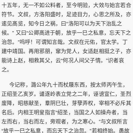
十五年，无一不如公料者，至今明验，大效与始言若合
符节。文叔，方洛阳盛时，足迹目力，心思之所及，亦
逺见髙览，知今日之祸，曰“洛阳可以为天下治乱之
候。” 又曰“公卿髙进于朝，放乎一巳之私意，忘天下之
治忽。”呜呼！可谓知言哉。文叔在元佑，官太学。丁
建中靖国。再用邪朋，窜为党人，女适赵相挺之子，亦
能诗上赵，相救其父，云“何况人间父子情。”识者哀
之。
今记称，潞公年九十而杖屦东西，按太师丙午生，
正绍圣乙亥岁。谴逐岭表立党之二年，诬谤宣仁，圣烈
废降，昭慈献圣，羣阴巳壮，芽孽弄权，宰相不必斥其
名后。内相王明叟指言“绍圣，当国之人如操舟者，当
左而右，当右而左，旁观者，为之寒心。”与文叔所言
“放乎一巳之私意，而忘天下之治忽。”若相终始。愚故