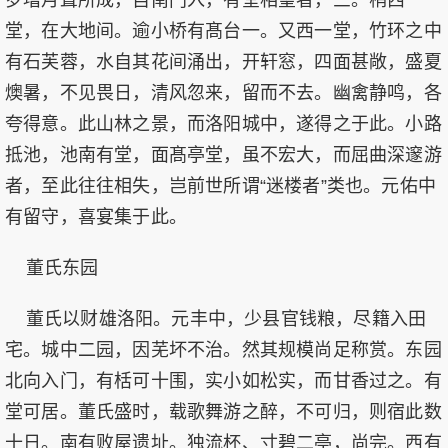
岁増月葺所成，自南门入，有堂相望者，三。稍西一
堂，在大地间。逾小桥有髙台一。又西一堂，竹环之中
有石芙蓉，水自其花间涌出，开轩窓，四面甚敞，盛夏
燠暑，不见畏日，清风忽来，留而不去。幽禽静鸣，各
夸得意。此山林之景，而洛阳城中，遂得之于此。小路
抵池，池南有堂，面髙亭堂，虽不宏大，而屈曲深邃游
者，至此往往相失，岂前世所谓“迷楼者”类也。元佑中
有留守，喜宴集于此。
董氏东园
董氏以财雄洛阳。元丰中，少县官钱粮，尽籍入田
宅。城中二园，因芜坏不治。然其规模尚足称赏。东园
北向入门，有栝可十围，实小如松实，而甘香过之。有
堂可居。董氏盛时，载歌舞游之醉，不可归，则宿此数
十日。南有败屋遗址。独流杯、寸碧二亭，尚完。西有