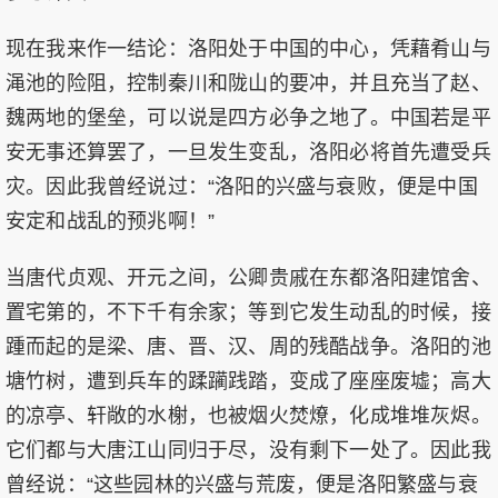
现在我来作一结论：洛阳处于中国的中心，凭藉肴山与
渑池的险阻，控制秦川和陇山的要冲，并且充当了赵、
魏两地的堡垒，可以说是四方必争之地了。中国若是平
安无事还算罢了，一旦发生变乱，洛阳必将首先遭受兵
灾。因此我曾经说过：“洛阳的兴盛与衰败，便是中国
安定和战乱的预兆啊！”
当唐代贞观、开元之间，公卿贵戚在东都洛阳建馆舍、
置宅第的，不下千有余家；等到它发生动乱的时候，接
踵而起的是梁、唐、晋、汉、周的残酷战争。洛阳的池
塘竹树，遭到兵车的蹂躏践踏，变成了座座废墟；高大
的凉亭、轩敞的水榭，也被烟火焚燎，化成堆堆灰烬。
它们都与大唐江山同归于尽，没有剩下一处了。因此我
曾经说：“这些园林的兴盛与荒废，便是洛阳繁盛与衰