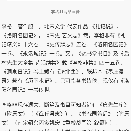
李格非网络画像
李格非著作颇丰。北宋文学 代表作品 《礼记说》、
《洛阳名园记》。《宋史·艺文志》载，李格非有《礼
记精义》十六卷、《史传辨志》五卷、《洛阳名园记》
一卷、《永洛城记》一卷。又，《遂书堂书目》及《后
村先生大全集·诗话续集》载《李格非集》四十五卷、
《涧泉日记》卷上载有《济北集》、张邦基《墨庄漫
录》载有《历下水记》。只可惜各书皆佚，现仅有《洛
阳名园记》一卷传世。
李格非现存遗文、断篇及书目可知者尚有《廉先生序》
（附原文）（《章丘县志》）、《书战国策后》（附原
文）（南宋绍兴丙寅姚宏《重校战国策·叙录》）、