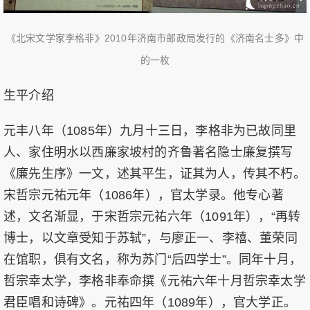
《北宋文学家李格非》2010年济南市邮政局发行的《济南名士多》中
的一枚
生平介绍
元丰八年（1085年）九月十三日，李格非为已故同里
人、家住明水以西廉家坡村的齐鲁著名隐士廉复撰写
《廉先生序》一文，述其平生，证其为人，传其不朽。
宋哲宗元祐元年（1086年），官太学录。他专心著
述，文名渐显，于宋哲宗元祐六年（1091年），“再转
博士，以文章受知于苏轼”，与廖正一、李禧、董荣同
在馆职，俱有文名，称为苏门“后四学士”。同年十月，
哲宗幸太学，李格非奉命撰《元祐六年十月哲宗幸太学
君臣唱和诗碑》。元祐四年（1089年），官大学正。