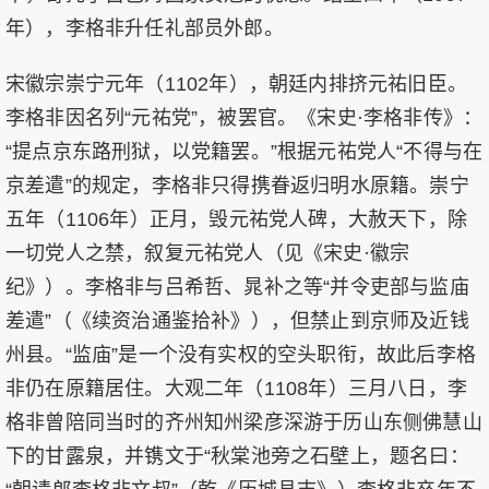
年），李格非升任礼部员外郎。
宋徽宗崇宁元年（1102年），朝廷内排挤元祐旧臣。
李格非因名列“元祐党”，被罢官。《宋史·李格非传》：
“提点京东路刑狱，以党籍罢。”根据元祐党人“不得与在
京差遣”的规定，李格非只得携眷返归明水原籍。崇宁
五年（1106年）正月，毁元祐党人碑，大赦天下，除
一切党人之禁，叙复元祐党人（见《宋史·徽宗
纪》）。李格非与吕希哲、晁补之等“并令吏部与监庙
差遣”（《续资治通鉴拾补》），但禁止到京师及近钱
州县。“监庙”是一个没有实权的空头职衔，故此后李格
非仍在原籍居住。大观二年（1108年）三月八日，李
格非曾陪同当时的齐州知州梁彦深游于历山东侧佛慧山
下的甘露泉，并镌文于“秋棠池旁之石壁上，题名曰：