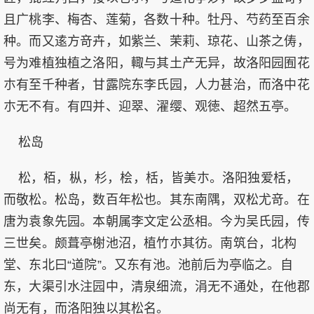
且广桃李、梅杏、莲菊，各数十种。牡丹、芍药至百余
种。而又逺方竒卉，如紫兰、茉莉、琼花、山茶之俦，
号为难植独植之洛阳，輙与其土产无异，故洛阳园囿花
朩有至千种者，甘露院东李氏园，人力甚治，而洛中花
朩无不有。有四并、迎翠、濯缨、观徳、超然五亭。
松岛
松，栢，枞，杉，桧，栝，皆美朩。洛阳独爱栝，
而敬松。松岛，数百年松也。其东南隅，双松尤竒。在
唐为袁象先园。本朝属李文定公丞相。今为吴氏园，传
三世矣。颇葺亭榭池沼，植竹朩其彷。南筑台，北构
堂、东北曰“道院”。又东有池。池前后为亭临之。自
东，大渠引水注园中，清泉细流，涓无不通处，在他郡
尚无有，而洛阳独以其松名。