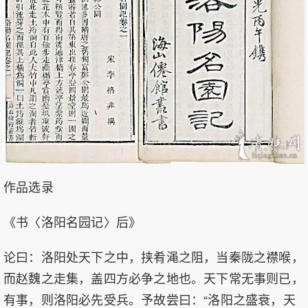
作品选录
《书〈洛阳名园记〉后》
论曰：洛阳处天下之中，挟肴渑之阻，当秦陇之襟喉，
而赵魏之走集，盖四方必争之地也。天下常无事则已，
有事，则洛阳必先受兵。予故尝曰：“洛阳之盛衰，天