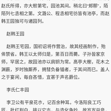
赵氏所得，亦大剏第宅，园池其间。稍北曰“郏鄏”，陌
陌列七丞相之第。文潞公、程丞相宅彷皆有池亭，而赵
韩王园独可与诸园列。
赵韩王园
赵韩王宅园，国初诏将作营治，故其经画制作，殆
侔禁省。韩王以太师归是，第百日而薨。子孙皆家京
师，罕居之，故园池亦以扄钥为常。髙亭大榭，花木之
渊薮，岁时独厮养，拥彗负畚锸者，于其间而巳。盖人
之于宴闲，毎自吝惜，宜甚于声名爵位。
李氏仁丰园
李卫公有平泉花朩，记百余种耳。今洛阳良工巧
匠，批红判白，接以它朩，与造化争妙，故岁岁益竒，