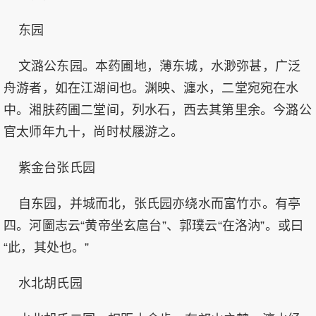
东园
文潞公东园。本药圃地，薄东城，水渺弥甚，广泛
舟游者，如在江湖间也。渊映、瀍水，二堂宛宛在水
中。湘肤药圃二堂间，列水石，西去其第里余。今潞公
官太师年九十，尚时杖屦游之。
紫金台张氏园
自东园，并城而北，张氏园亦绕水而富竹朩。有亭
四。河圗志云“黄帝坐玄扈台”、郭璞云“在洛汭”。或曰
“此，其处也。”
水北胡氏园