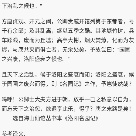
下治乱之候也。”
方唐贞观、开元之间，公卿贵戚开馆列第于东都者，号
千有余邸；及其乱离，继以五季之酷。其池塘竹树，兵
车蹂践，废而为丘墟；高亭大榭，烟火焚燎，化而为灰
烬，与唐共灭而俱亡者，无余处矣。予故尝曰：“园圃
之兴废，洛阳盛衰之候也。”
且天下之治乱，候于洛阳之盛衰而知；洛阳之盛衰，候
于园圃之废兴而得，则《名园记》之作，予岂徒然哉？
呜呼！公卿士大夫方进于朝，放乎一己之私意以自为，
而忘天下之治忽，欲退享此乐，得乎？唐之末路是矣！
——选自海山仙馆丛书本《洛阳名园记》
参考译文: