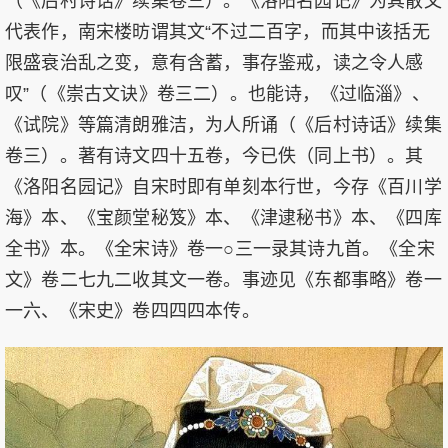
（《后村诗话》续集卷三）。《洛阳名园记》为其散文
代表作，南宋楼昉谓其文“不过二百字，而其中该括无
限盛衰治乱之变，意有含蓄，事存鉴戒，读之令人感
叹”（《崇古文诀》卷三二）。也能诗，《过临淄》、
《试院》等篇清朗雅洁，为人所诵（《后村诗话》续集
卷三）。著有诗文四十五卷，今已佚（同上书）。其
《洛阳名园记》自宋时即有单刻本行世，今存《百川学
海》本、《宝颜堂秘笈》本、《津逮秘书》本、《四库
全书》本。《全宋诗》卷一○三一录其诗九首。《全宋
文》卷二七九二收其文一卷。事迹见《东都事略》卷一
一六、《宋史》卷四四四本传。