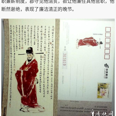
职兼薪制度，郡守见他清贫，欲让他兼任其他官职，他
断然谢绝，表现了廉洁清正的晚节。