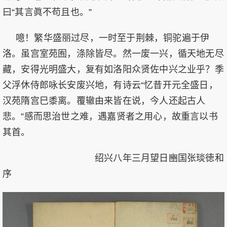
曰“其言眞不苟且也。”
噫！繁华盛丽过尽，一时至于荆棘，铜驼遍于伊
洛。虽宫室苑囿，涤除皆尽。然一废一兴，循天地无尽
藏，安得光明盛大，复有如洛阳众贤佐中兴之业乎？季
父浮休侍郎咏长安废兴地，有诗云“忆昔开元全盛日，
汉苑隋宫巳黍离。覆辙由来皆在说，今人还起古人
悲。”感而思治世之难，遇嘉贤者之用心，故重言以书
其首。
绍兴八年三月望日豳国张琰徳和
序