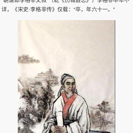
“朝请郎李格非文叔”（乾《历城县志》）李格非卒年不
详，《宋史·李格非传》仅载：“卒，年六十一。”