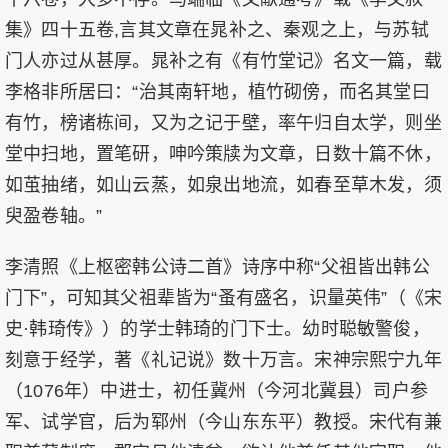
集》四十五卷,言其文章在晁补之、秦观之上，与苏轼
门人亦过从甚厚。晁补之有《有竹堂记》名文一篇，载
李格非所居曰：“治其南轩地，植竹砌傍，而名其堂曰
有竹，榜诸栋间，又为之记于壁，率午归自太学，则坐
堂中扫地，置笔研，呻吟策牍为文章，日数十篇不休，
如茧抽绪，如山云蒸，如泉出地流，如春至草木发，须
臾盈卷轴。”
李清照《上枢密韩公诗二首》诗序中称“父祖皆出韩公
门下”，可知其父祖辈皆为“蚤有盛名，识量英伟”（《宋
史·韩琦传》）的学士韩琦的门下士。幼时聪敏警俊，
刻意于经学，著《礼记说》数十万言。宋神宗熙宁九年
（1076年）中进士，初任冀州（今河北冀县）司户参
军、试学官，后为郓州（今山东东平）教授。宋代有兼