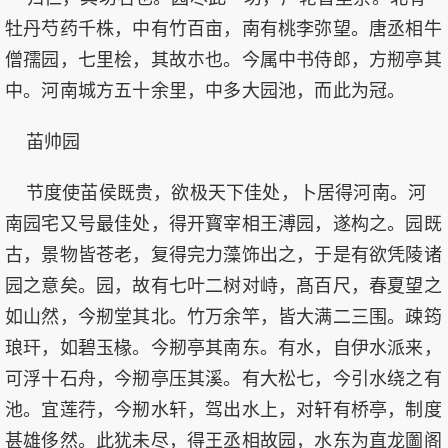
牡丹芍药千株，中有竹百亩，南有桃李弥望。唐丞相牛
僧孺园，七里桧，其故朩也。今属中书侍郎，方剏亭其
中。河南城方五十余里，中多大园池，而此为冠。
苖帅园
节度使苖侯既贵，欲极天下佳处，卜居得河南。河
南园宅又号最佳处，得开寳宰相王溥园，遂构之。园既
古，景物皆苍老，复得完力藻饰出之，于是有欲凭陵诸
园之意矣。园，故有七叶二树对峙，髙百尺，春夏望之
如山然，今剏堂其北。竹万余竿，皆大满二三围。疎筠
琅玕，如碧玉椽。今剏亭其南东。有水，自伊水派来，
可浮十石舟，今剏亭压其溪。有大松七，今引水绕之有
池。宜莲荇，今剏水轩，驾出水上，对轩有桥亭，制度
甚雄侈然。此犹未尽，得王丞相故园，水东为直龙圗阁