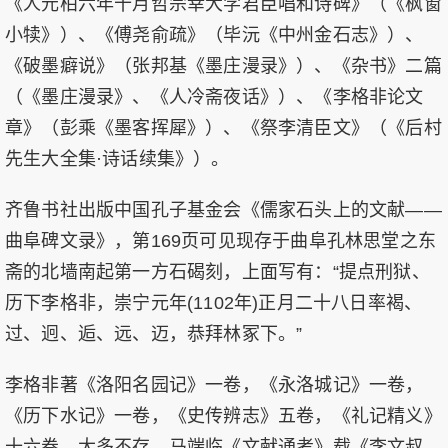
《人元柏六年十月哲宗幸大学君臣唱和诗碑》（《枫窗
小犊》）、《傅尧俞疏》（毕沅《中州金石志》）、
《破墨癖说》（张邦基《墨庄漫录》）、《杂书》二篇
（《墨庄漫录》、《人冷斋夜话》）、《李格非论文
章》（彭乘《墨客挥犀》）、《祭李清臣文》（《后村
先生大全集·诗话续集》）。
齐鲁书社出版中国孔子基金会《儒家石头上的文献——
曲阜碑文录》，第169页可见现存于曲阜孔林思堂之东
斋的北墙南起第一方石碣刻，上面写有：“提点刑狱、
历下李格非，崇宁元年(1102年)正月二十八日率褐、
过、迥、逅、远、迈，恭拜林冢下。”
李格非著《洛阳名园记》一卷，《永洛城记》一卷，
《历下水记》一卷，《史传辨志》五卷，《礼记精义》
十六卷，大多不存。马端临《文献通考》载《李文叔