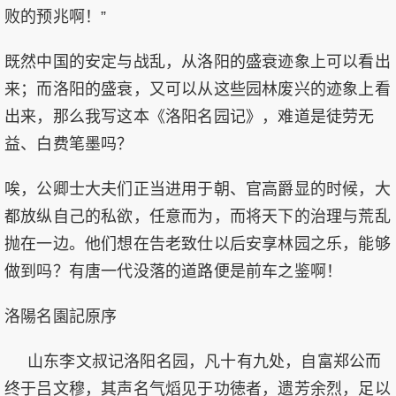
败的预兆啊！”
既然中国的安定与战乱，从洛阳的盛衰迹象上可以看出
来；而洛阳的盛衰，又可以从这些园林废兴的迹象上看
出来，那么我写这本《洛阳名园记》，难道是徒劳无
益、白费笔墨吗？
唉，公卿士大夫们正当进用于朝、官高爵显的时候，大
都放纵自己的私欲，任意而为，而将天下的治理与荒乱
抛在一边。他们想在告老致仕以后安享林园之乐，能够
做到吗？有唐一代没落的道路便是前车之鉴啊！
洛陽名園記原序
山东李文叔记洛阳名园，凡十有九处，自富郑公而
终于吕文穆，其声名气熖见于功徳者，遗芳余烈，足以