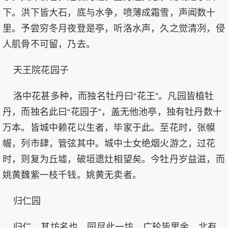
下。洪下皆大石，底与水争，喷薄成霜雪，声闻数十
里。予尝穷冬月夜登是亭，听洛水声，久之觉清冽，侵
人肌骨不可留，乃去。
天王院花园子
洛中花甚多种，而独名牡丹曰“花王”。凡园皆植牡
丹，而独名此曰“花园子”，盖无他池亭，独有牡丹数十
万本。皆城中赖花以生者，毕家于此。至花时，张幙
幄，列市肆，管弦其中。城中士女绝烟火游之，过花
时，则复为丘墟，破垣遗灶相望矣。今牡丹岁益滋，而
姚黄魏紫一枝千钱。姚黄无卖者。
归仁园
归仁，其坊名也。园尽此一坊，广轮皆里余。北有