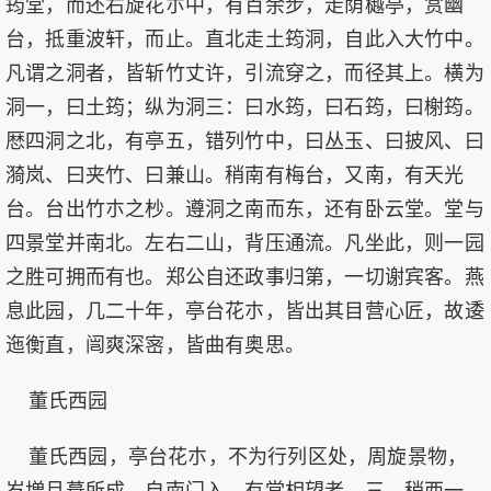
筠堂，而还右旋花朩中，有百余步，走荫樾亭，赏幽
台，抵重波轩，而止。直北走土筠洞，自此入大竹中。
凡谓之洞者，皆斩竹丈许，引流穿之，而径其上。横为
洞一，曰土筠；纵为洞三：曰水筠，曰石筠，曰榭筠。
厯四洞之北，有亭五，错列竹中，曰丛玉、曰披风、曰
漪岚、曰夹竹、曰兼山。稍南有梅台，又南，有天光
台。台出竹朩之杪。遵洞之南而东，还有卧云堂。堂与
四景堂并南北。左右二山，背压通流。凡坐此，则一园
之胜可拥而有也。郑公自还政事归第，一切谢宾客。燕
息此园，几二十年，亭台花朩，皆出其目营心匠，故逶
迤衡直，闿爽深宻，皆曲有奥思。
董氏西园
董氏西园，亭台花朩，不为行列区处，周旋景物，